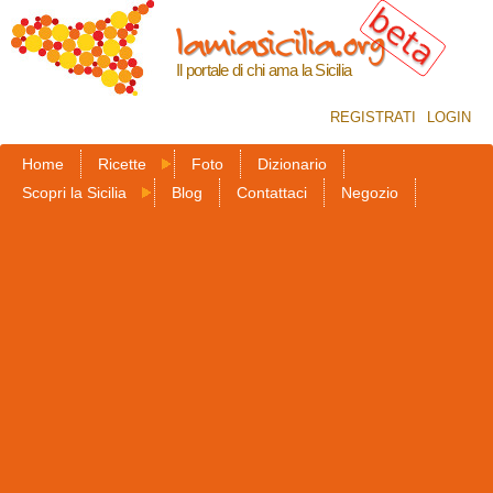
Salta al
lamiasicilia.org
contenuto
principale
Il portale di chi ama la Sicilia
REGISTRATI
LOGIN
Home
Ricette
Foto
Dizionario
Scopri la Sicilia
Blog
Contattaci
Negozio