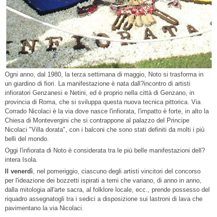
Ogni anno, dal 1980, la terza settimana di maggio, Noto si trasforma in
un giardino di fiori. La manifestazione è nata dall?incontro di artisti
infioratori Genzanesi e Netini, ed è proprio nella città di Genzano, in
provincia di Roma, che si sviluppa questa nuova tecnica pittorica. Via
Corrado Nicolaci è la via dove nasce l'infiorata, l'impatto è forte, in alto la
Chiesa di Montevergini che si contrappone al palazzo del Principe
Nicolaci "Villa dorata", con i balconi che sono stati definiti da molti i più
belli del mondo.
Oggi l'infiorata di Noto è considerata tra le più belle manifestazioni dell?
intera Isola.
Il venerdì
, nel pomeriggio, ciascuno degli artisti vincitori del concorso
per l'ideazione dei bozzetti ispirati a temi che variano, di anno in anno,
dalla mitologia all'arte sacra, al folklore locale, ecc., prende possesso del
riquadro assegnatogli tra i sedici a disposizione sui lastroni di lava che
pavimentano la via Nicolaci.