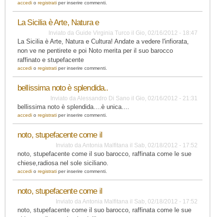
accedi
o
registrati
per inserire commenti.
La Sicilia è Arte, Natura e
Inviato da
Guide Virginia Turco
il
Gio, 02/16/2012 - 18:47
La Sicilia è Arte, Natura e Cultura! Andate a vedere l'infiorata,
non ve ne pentirete e poi Noto merita per il suo barocco
raffinato e stupefacente
accedi
o
registrati
per inserire commenti.
bellissima noto è splendida..
Inviato da
Alessandro Di Sano
il
Gio, 02/16/2012 - 21:31
bellissima noto è splendida....è unica....
accedi
o
registrati
per inserire commenti.
noto, stupefacente come il
Inviato da
Antonia Malfitana
il
Sab, 02/18/2012 - 17:52
noto, stupefacente come il suo barocco, raffinata come le sue
chiese,radiosa nel sole siciliano.
accedi
o
registrati
per inserire commenti.
noto, stupefacente come il
Inviato da
Antonia Malfitana
il
Sab, 02/18/2012 - 17:52
noto, stupefacente come il suo barocco, raffinata come le sue