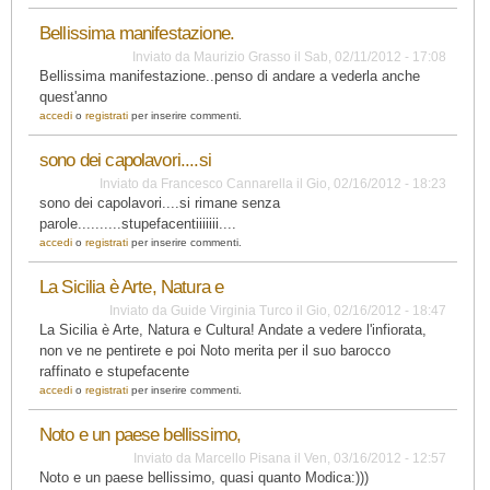
Bellissima manifestazione.
Inviato da
Maurizio Grasso
il
Sab, 02/11/2012 - 17:08
Bellissima manifestazione..penso di andare a vederla anche
quest'anno
accedi
o
registrati
per inserire commenti.
sono dei capolavori....si
Inviato da
Francesco Cannarella
il
Gio, 02/16/2012 - 18:23
sono dei capolavori....si rimane senza
parole..........stupefacentiiiiiii....
accedi
o
registrati
per inserire commenti.
La Sicilia è Arte, Natura e
Inviato da
Guide Virginia Turco
il
Gio, 02/16/2012 - 18:47
La Sicilia è Arte, Natura e Cultura! Andate a vedere l'infiorata,
non ve ne pentirete e poi Noto merita per il suo barocco
raffinato e stupefacente
accedi
o
registrati
per inserire commenti.
Noto e un paese bellissimo,
Inviato da
Marcello Pisana
il
Ven, 03/16/2012 - 12:57
Noto e un paese bellissimo, quasi quanto Modica:)))