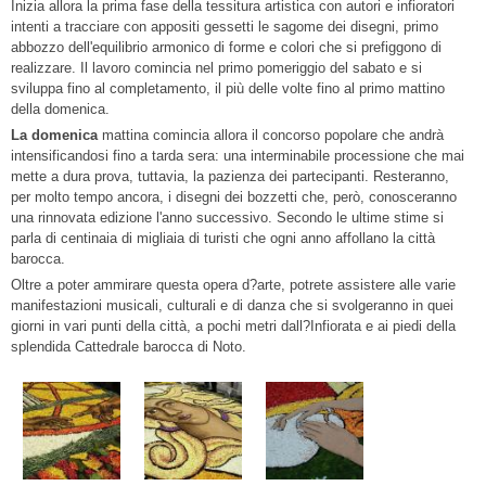
Inizia allora la prima fase della tessitura artistica con autori e infioratori
intenti a tracciare con appositi gessetti le sagome dei disegni, primo
abbozzo dell'equilibrio armonico di forme e colori che si prefiggono di
realizzare. Il lavoro comincia nel primo pomeriggio del sabato e si
sviluppa fino al completamento, il più delle volte fino al primo mattino
della domenica.
La domenica
mattina comincia allora il concorso popolare che andrà
intensificandosi fino a tarda sera: una interminabile processione che mai
mette a dura prova, tuttavia, la pazienza dei partecipanti. Resteranno,
per molto tempo ancora, i disegni dei bozzetti che, però, conosceranno
una rinnovata edizione l'anno successivo. Secondo le ultime stime si
parla di centinaia di migliaia di turisti che ogni anno affollano la città
barocca.
Oltre a poter ammirare questa opera d?arte, potrete assistere alle varie
manifestazioni musicali, culturali e di danza che si svolgeranno in quei
giorni in vari punti della città, a pochi metri dall?Infiorata e ai piedi della
splendida Cattedrale barocca di Noto.