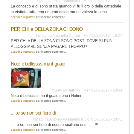
Inviato da
Elisa Badalucco
il
Mer, 02/29/2012 - 17:37
La conosco e ci sono stata quando vi fu il crollo della cattedrale
lo visitata tutta con un gran caldo ma ne valeva la pena
accedi
o
registrati
per inserire commenti.
PER CHI è DELLA ZONA CI SONO
Inviato da
Antonella Carrini
il
Mer, 02/29/2012 - 19:27
PER CHI è DELLA ZONA CI SONO POSTI DOVE SI PUò
ALLOGGIARE SENZA PAGARE TROPPO?
accedi
o
registrati
per inserire commenti.
Noto è bellissssima il guaio
Inviato da
settimo
il
Mer, 03/07/2012 - 23:53
Noto è bellissssima il guaio sono i Netini
accedi
o
registrati
per inserire commenti.
.....e se non sei fiero di
Inviato da
Antonio Passarello
il
Gio, 03/08/2012 - 20:41
.....e se non sei fiero di essere siciliano così......!!!!
accedi
o
registrati
per inserire commenti.