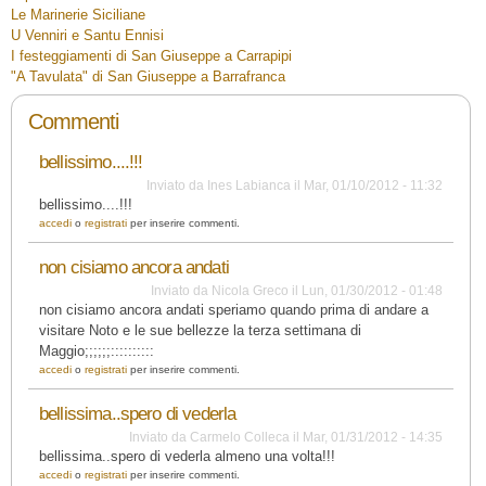
Le Marinerie Siciliane
U Venniri e Santu Ennisi
I festeggiamenti di San Giuseppe a Carrapipi
"A Tavulata" di San Giuseppe a Barrafranca
Commenti
bellissimo....!!!
Inviato da
Ines Labianca
il
Mar, 01/10/2012 - 11:32
bellissimo....!!!
accedi
o
registrati
per inserire commenti.
non cisiamo ancora andati
Inviato da
Nicola Greco
il
Lun, 01/30/2012 - 01:48
non cisiamo ancora andati speriamo quando prima di andare a
visitare Noto e le sue bellezze la terza settimana di
Maggio;;;;;;::::::::::
accedi
o
registrati
per inserire commenti.
bellissima..spero di vederla
Inviato da
Carmelo Colleca
il
Mar, 01/31/2012 - 14:35
bellissima..spero di vederla almeno una volta!!!
accedi
o
registrati
per inserire commenti.