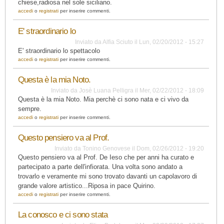
chiese,radiosa nel sole siciliano.
accedi
o
registrati
per inserire commenti.
E' straordinario lo
Inviato da
Alfia Sciuto
il
Lun, 02/20/2012 - 15:27
E' straordinario lo spettacolo
accedi
o
registrati
per inserire commenti.
Questa è la mia Noto.
Inviato da
Josè Luana Pelligra
il
Mer, 02/22/2012 - 18:09
Questa è la mia Noto. Mia perchè ci sono nata e ci vivo da
sempre.
accedi
o
registrati
per inserire commenti.
Questo pensiero va al Prof.
Inviato da
Tonino Genovese
il
Dom, 02/26/2012 - 19:20
Questo pensiero va al Prof. De Ieso che per anni ha curato e
partecipato a parte dell'infiorata. Una volta sono andato a
trovarlo e veramente mi sono trovato davanti un capolavoro di
grande valore artistico...Riposa in pace Quirino.
accedi
o
registrati
per inserire commenti.
La conosco e ci sono stata