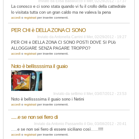
Inviato da
Elisa Badalucco
il
Mer, 02/29/2012 - 17:37
La conosco e ci sono stata quando vi fu il crollo della cattedrale
lo visitata tutta con un gran caldo ma ne valeva la pena
accedi
o
registrati
per inserire commenti.
PER CHI è DELLA ZONA CI SONO
Inviato da
Antonella Carrini
il
Mer, 02/29/2012 - 19:27
PER CHI è DELLA ZONA CI SONO POSTI DOVE SI PUò
ALLOGGIARE SENZA PAGARE TROPPO?
accedi
o
registrati
per inserire commenti.
Noto è bellissssima il guaio
Inviato da
settimo
il
Mer, 03/07/2012 - 23:53
Noto è bellissssima il guaio sono i Netini
accedi
o
registrati
per inserire commenti.
.....e se non sei fiero di
Inviato da
Antonio Passarello
il
Gio, 03/08/2012 - 20:41
.....e se non sei fiero di essere siciliano così......!!!!
accedi
o
registrati
per inserire commenti.