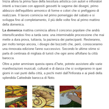
Inizia allora la prima fase della tessitura artistica con autori e infioratori
intenti a tracciare con appositi gessetti le sagome dei disegni, primo
abbozzo dell'equilibrio armonico di forme e colori che si prefiggono di
realizzare. Il lavoro comincia nel primo pomeriggio del sabato e si
sviluppa fino al completamento, il più delle volte fino al primo mattino
della domenica.
La domenica
mattina comincia allora il concorso popolare che andrà
intensificandosi fino a tarda sera: una interminabile processione che mai
mette a dura prova, tuttavia, la pazienza dei partecipanti. Resteranno,
per molto tempo ancora, i disegni dei bozzetti che, però, conosceranno
una rinnovata edizione l'anno successivo. Secondo le ultime stime si
parla di centinaia di migliaia di turisti che ogni anno affollano la città
barocca.
Oltre a poter ammirare questa opera d?arte, potrete assistere alle varie
manifestazioni musicali, culturali e di danza che si svolgeranno in quei
giorni in vari punti della città, a pochi metri dall?Infiorata e ai piedi della
splendida Cattedrale barocca di Noto.