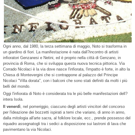
Ogni anno, dal 1980, la terza settimana di maggio, Noto si trasforma in
un giardino di fiori. La manifestazione è nata dall?incontro di artisti
infioratori Genzanesi e Netini, ed è proprio nella città di Genzano, in
provincia di Roma, che si sviluppa questa nuova tecnica pittorica. Via
Corrado Nicolaci è la via dove nasce l'infiorata, l'impatto è forte, in alto la
Chiesa di Montevergini che si contrappone al palazzo del Principe
Nicolaci "Villa dorata", con i balconi che sono stati definiti da molti i più
belli del mondo.
Oggi l'infiorata di Noto è considerata tra le più belle manifestazioni dell?
intera Isola.
Il venerdì
, nel pomeriggio, ciascuno degli artisti vincitori del concorso
per l'ideazione dei bozzetti ispirati a temi che variano, di anno in anno,
dalla mitologia all'arte sacra, al folklore locale, ecc., prende possesso del
riquadro assegnatogli tra i sedici a disposizione sui lastroni di lava che
pavimentano la via Nicolaci.