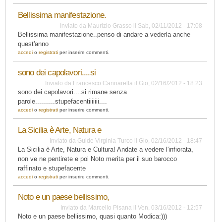
Bellissima manifestazione.
Inviato da
Maurizio Grasso
il
Sab, 02/11/2012 - 17:08
Bellissima manifestazione..penso di andare a vederla anche
quest'anno
accedi
o
registrati
per inserire commenti.
sono dei capolavori....si
Inviato da
Francesco Cannarella
il
Gio, 02/16/2012 - 18:23
sono dei capolavori....si rimane senza
parole..........stupefacentiiiiiii....
accedi
o
registrati
per inserire commenti.
La Sicilia è Arte, Natura e
Inviato da
Guide Virginia Turco
il
Gio, 02/16/2012 - 18:47
La Sicilia è Arte, Natura e Cultura! Andate a vedere l'infiorata,
non ve ne pentirete e poi Noto merita per il suo barocco
raffinato e stupefacente
accedi
o
registrati
per inserire commenti.
Noto e un paese bellissimo,
Inviato da
Marcello Pisana
il
Ven, 03/16/2012 - 12:57
Noto e un paese bellissimo, quasi quanto Modica:)))