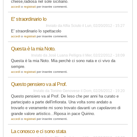
chiese,radiosa nel sole siciliano.
accedi
o
registrati
per inserire commenti.
E' straordinario lo
Inviato da
Alfia Sciuto
il
Lun, 02/20/2012 - 15:27
E' straordinario lo spettacolo
accedi
o
registrati
per inserire commenti.
Questa è la mia Noto.
Inviato da
Josè Luana Pelligra
il
Mer, 02/22/2012 - 18:09
Questa è la mia Noto. Mia perchè ci sono nata e ci vivo da
sempre.
accedi
o
registrati
per inserire commenti.
Questo pensiero va al Prof.
Inviato da
Tonino Genovese
il
Dom, 02/26/2012 - 19:20
Questo pensiero va al Prof. De Ieso che per anni ha curato e
partecipato a parte dell'infiorata. Una volta sono andato a
trovarlo e veramente mi sono trovato davanti un capolavoro di
grande valore artistico...Riposa in pace Quirino.
accedi
o
registrati
per inserire commenti.
La conosco e ci sono stata