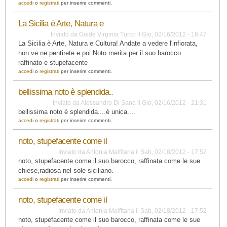
accedi
o
registrati
per inserire commenti.
La Sicilia è Arte, Natura e
Inviato da
Guide Virginia Turco
il
Gio, 02/16/2012 - 18:47
La Sicilia è Arte, Natura e Cultura! Andate a vedere l'infiorata,
non ve ne pentirete e poi Noto merita per il suo barocco
raffinato e stupefacente
accedi
o
registrati
per inserire commenti.
bellissima noto è splendida..
Inviato da
Alessandro Di Sano
il
Gio, 02/16/2012 - 21:31
bellissima noto è splendida....è unica....
accedi
o
registrati
per inserire commenti.
noto, stupefacente come il
Inviato da
Antonia Malfitana
il
Sab, 02/18/2012 - 17:52
noto, stupefacente come il suo barocco, raffinata come le sue
chiese,radiosa nel sole siciliano.
accedi
o
registrati
per inserire commenti.
noto, stupefacente come il
Inviato da
Antonia Malfitana
il
Sab, 02/18/2012 - 17:52
noto, stupefacente come il suo barocco, raffinata come le sue