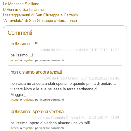
Le Marinerie Siciliane
U Venniri e Santu Ennisi
I festeggiamenti di San Giuseppe a Carrapipi
"A Tavulata" di San Giuseppe a Barrafranca
Commenti
bellissimo....!!!
Inviato da
Ines Labianca
il
Mar, 01/10/2012 - 11:32
bellissimo....!!!
accedi
o
registrati
per inserire commenti.
non cisiamo ancora andati
Inviato da
Nicola Greco
il
Lun, 01/30/2012 - 01:48
non cisiamo ancora andati speriamo quando prima di andare a
visitare Noto e le sue bellezze la terza settimana di
Maggio;;;;;;::::::::::
accedi
o
registrati
per inserire commenti.
bellissima..spero di vederla
Inviato da
Carmelo Colleca
il
Mar, 01/31/2012 - 14:35
bellissima..spero di vederla almeno una volta!!!
accedi
o
registrati
per inserire commenti.