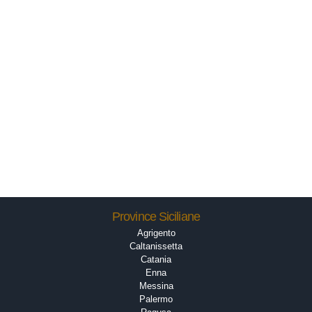
Province Siciliane
Agrigento
Caltanissetta
Catania
Enna
Messina
Palermo