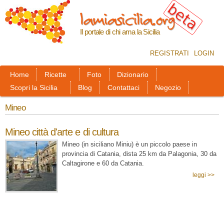
Salta al
lamiasicilia.org
contenuto
principale
Il portale di chi ama la Sicilia
REGISTRATI
LOGIN
Home
Ricette
Foto
Dizionario
Scopri la Sicilia
Blog
Contattaci
Negozio
Mineo
Mineo città d'arte e di cultura
Mineo (in siciliano Miniu) è un piccolo paese in
provincia di Catania, dista 25 km da Palagonia, 30 da
Caltagirone e 60 da Catania.
leggi >>