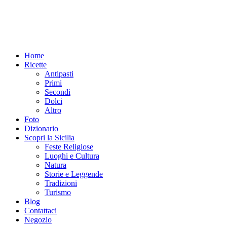
Home
Ricette
Antipasti
Primi
Secondi
Dolci
Altro
Foto
Dizionario
Scopri la Sicilia
Feste Religiose
Luoghi e Cultura
Natura
Storie e Leggende
Tradizioni
Turismo
Blog
Contattaci
Negozio