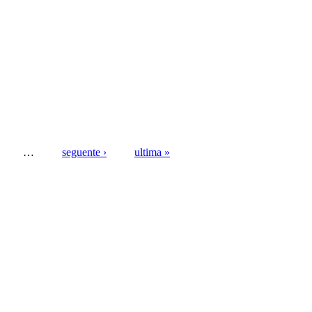
…
seguente ›
ultima »