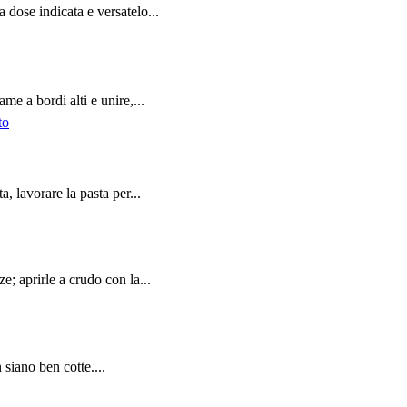
 dose indicata e versatelo...
me a bordi alti e unire,...
, lavorare la pasta per...
e; aprirle a crudo con la...
 siano ben cotte....