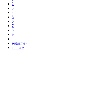
2
3
4
5
6
7
8
9
…
seguente ›
ultima »