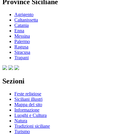
Province Siciliane
Agrigento
Caltanissetta
Catania
Enna
Messina
Palermo
Ragusa
Siracusa
Trapani
Sezioni
Feste religiose
Siciliani illustri
Mappa del sito
Informazione
Luoghi e Cultura
Natura
Tradizioni siciliane
Turismo