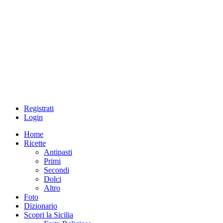
Registrati
Login
Home
Ricette
Antipasti
Primi
Secondi
Dolci
Altro
Foto
Dizionario
Scopri la Sicilia