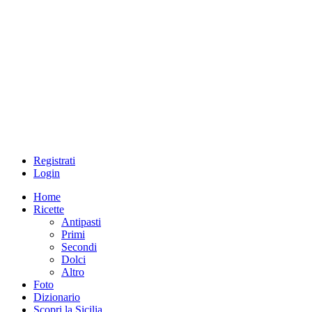
Registrati
Login
Home
Ricette
Antipasti
Primi
Secondi
Dolci
Altro
Foto
Dizionario
Scopri la Sicilia