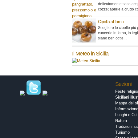
delicatamente sotto acq
cozze; aprirle a crudo co
Cipolla al forno
Scegliere le cipolle più
cuocerle in forno, in teg
siano ben cotte....
Il Meteo in Sicilia
Sezioni
Feste religi
Siciliani illus
Mappa del si
Informazion
Luoghi e Cul
Natura
Tradizioni si
Turismo