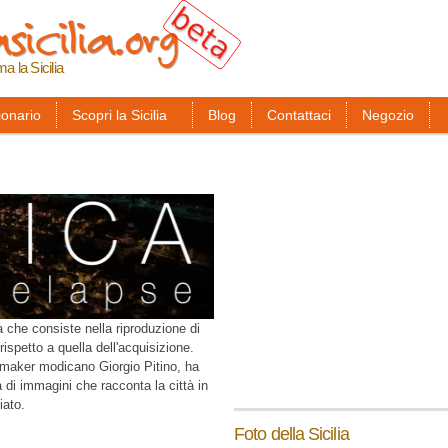
sicilia.org
Salta al
contenuto
principale
ma la Sicilia
ionario
Scopri la Sicilia
Blog
Contattaci
Negozio
 che consiste nella riproduzione di
spetto a quella dell'acquisizione.
m maker modicano Giorgio Pitino, ha
 di immagini che racconta la città in
iato.
Foto della Sicilia