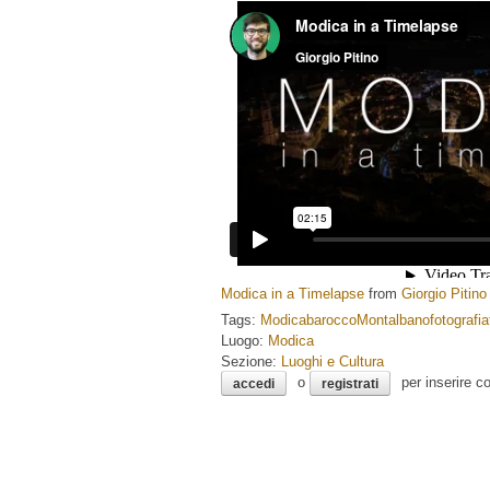
Modica in a Timelapse
from
Giorgio Pitino
Tags:
Modica
barocco
Montalbano
fotografia
Luogo:
Modica
Sezione:
Luoghi e Cultura
o
per inserire c
accedi
registrati