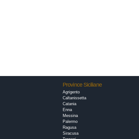
Province Siciliane
Agrigento
Caltanissetta
Catania
Enna
Messina
Palermo
Ragusa
Siracusa