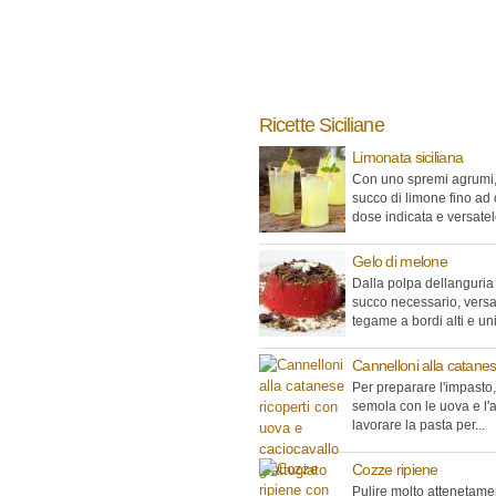
Ricette Siciliane
Limonata siciliana
Con uno spremi agrumi, 
succo di limone fino ad 
dose indicata e versatelo
Gelo di melone
Dalla polpa dellanguria 
succo necessario, versa
tegame a bordi alti e unir
Cannelloni alla catane
Per preparare l'impasto,
semola con le uova e l'
lavorare la pasta per...
Cozze ripiene
Pulire molto attenetame