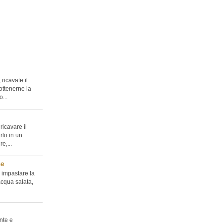
ricavate il
ottenerne la
...
ricavare il
rlo in un
e,...
se
 impastare la
acqua salata,
nte e