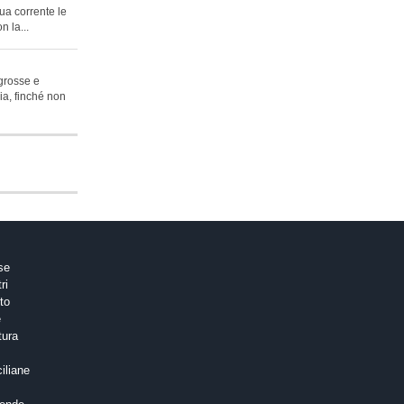
ua corrente le
n la...
 grosse e
lia, finché non
ose
tri
to
e
tura
ciliane