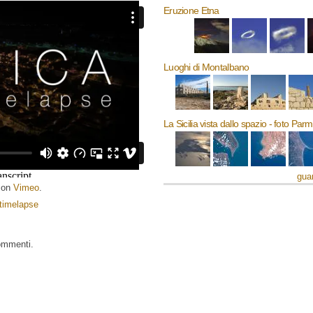
Eruzione Etna
Luoghi di Montalbano
La Sicilia vista dallo spazio - foto Par
guar
on
Vimeo
.
timelapse
ommenti.