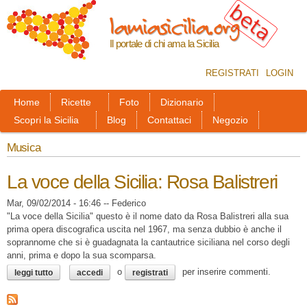
Salta al
lamiasicilia.org
contenuto
principale
Il portale di chi ama la Sicilia
REGISTRATI
LOGIN
Home
Ricette
Foto
Dizionario
Scopri la Sicilia
Blog
Contattaci
Negozio
Musica
La voce della Sicilia: Rosa Balistreri
Mar, 09/02/2014 - 16:46
--
Federico
"La voce della Sicilia" questo è il nome dato da Rosa Balistreri alla sua
prima opera discografica uscita nel 1967, ma senza dubbio è anche il
soprannome che si è guadagnata la cantautrice siciliana nel corso degli
anni, prima e dopo la sua scomparsa.
su la voce della sicilia: rosa balistreri
o
per inserire commenti.
leggi tutto
accedi
registrati