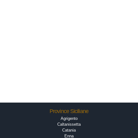
Province Siciliane
Agrigento
Caltanissetta
Catania
Enna