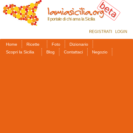
Salta al
lamiasicilia.org
contenuto
principale
Il portale di chi ama la Sicilia
REGISTRATI
LOGIN
Home
Ricette
Foto
Dizionario
Scopri la Sicilia
Blog
Contattaci
Negozio