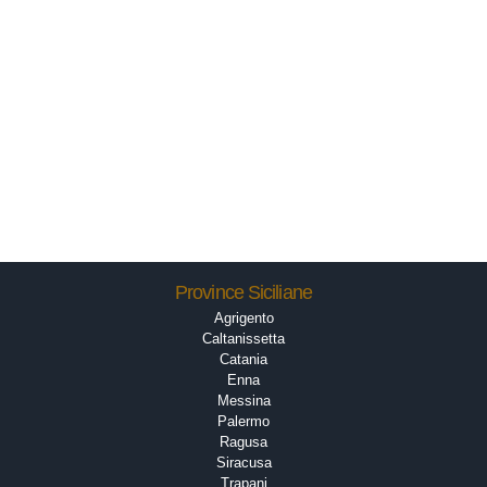
Province Siciliane
Agrigento
Caltanissetta
Catania
Enna
Messina
Palermo
Ragusa
Siracusa
Trapani