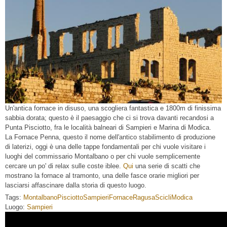
Un'antica fornace in disuso, una scogliera fantastica e 1800m di finissima
sabbia dorata; questo è il paesaggio che ci si trova davanti recandosi a
Punta Pisciotto, fra le località balneari di Sampieri e Marina di Modica.
La Fornace Penna, questo il nome dell'antico stabilimento di produzione
di laterizi, oggi è una delle tappe fondamentali per chi vuole visitare i
luoghi del commissario Montalbano o per chi vuole semplicemente
cercare un po' di relax sulle coste iblee.
Qui
una serie di scatti che
mostrano la fornace al tramonto, una delle fasce orarie migliori per
lasciarsi affascinare dalla storia di questo luogo.
Tags:
Montalbano
Pisciotto
Sampieri
Fornace
Ragusa
Scicli
Modica
Luogo:
Sampieri