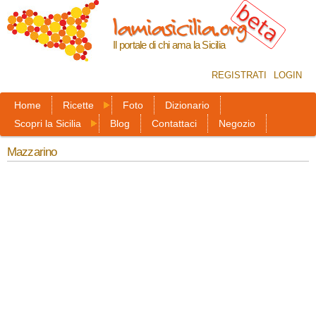
Salta al
lamiasicilia.org
contenuto
principale
Il portale di chi ama la Sicilia
REGISTRATI
LOGIN
Home
Ricette
Foto
Dizionario
Scopri la Sicilia
Blog
Contattaci
Negozio
Mazzarino