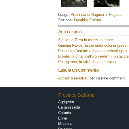
Luogo:
Provincia di Ragusa
›
Ragusa
Sezione:
Luoghi e Cultura
Articoli simili
Sicilia: la Terra in mezzo al mare
Giardini Naxos, la seconda colonia greca in 
Palazzolo Acreide e il parco archeologico
Bronte, la città "dell'oro verde": il pistacch
Caltagirone, la città della ceramica
Lascia un commento
Accedi
o
registrati
per inserire commenti.
Province Siciliane
Agrigento
Caltanissetta
Catania
Enna
Messina