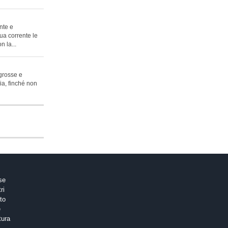
nte e
ua corrente le
n la...
 grosse e
lia, finché non
ose
tri
to
e
tura