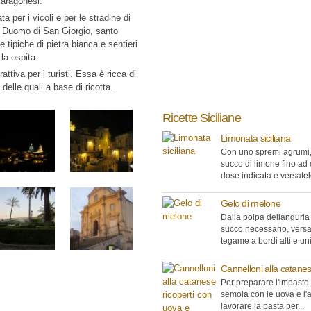
 aragonesi.
 per i vicoli e per le stradine di
 Duomo di San Giorgio, santo
te tipiche di pietra bianca e sentieri
 la ospita.
attiva per i turisti. Essa è ricca di
delle quali a base di ricotta.
Ricette Siciliane
Limonata siciliana
Con uno spremi agrumi, 
succo di limone fino ad 
dose indicata e versatelo
Gelo di melone
Dalla polpa dellanguria 
succo necessario, versa
tegame a bordi alti e unir
Cannelloni alla catane
Per preparare l'impasto,
semola con le uova e l'
lavorare la pasta per...