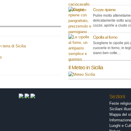
Cozze ripiene
Pulire molto attenetame
delicatamente sotto acq
cozze; aprirle a crudo co
Cipolla al forno
Scegliere le cipolle più
terra di Sicilia
cuocerle in forno, in teg
siano ben cotte....
io
Il Meteo in Sicilia
Sezioni
Feste religi
Siciliani illus
Mappa del si
Informazion
Luoghi e Cul