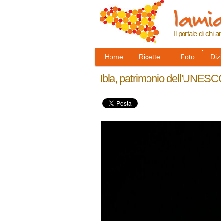
lamia
Il portale di chi a
Home
Ricette
Foto
Diz
Ibla, patrimonio dell'UNES