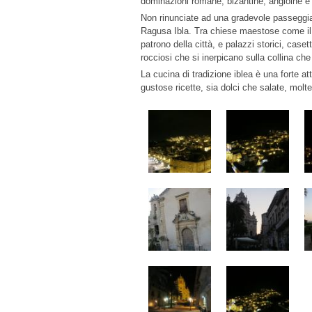
dominazioni romane, bizantine, angioine e
Non rinunciate ad una gradevole passeggiata
Ragusa Ibla. Tra chiese maestose come il
patrono della città, e palazzi storici, caset
rocciosi che si inerpicano sulla collina che
La cucina di tradizione iblea è una forte attr
gustose ricette, sia dolci che salate, molte 