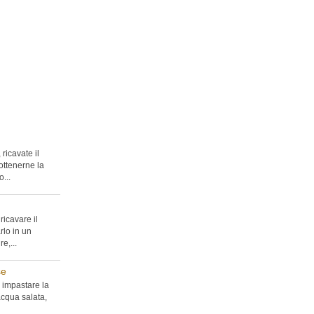
ricavate il
ottenerne la
...
ricavare il
rlo in un
e,...
se
 impastare la
acqua salata,