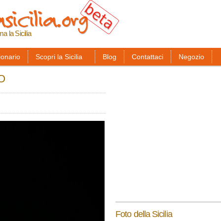
sicilia.org
Salta al
contenuto
principale
ma la Sicilia
ionario
Scopri la Sicilia
Blog
Contattaci
Negozio
CO
Foto della Sicilia