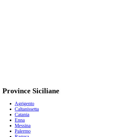
Province Siciliane
Agrigento
Caltanissetta
Catania
Enna
Messina
Palermo
Ragusa