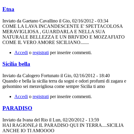
Etna
Inviato da
Gaetano Cavallino
il
Gio, 02/16/2012 - 03:34
COME LA LAVA INCANDESCENTE E' SPETTACOLOSA
MERAVIGLIOSA , GUARDARLA E NELLA SUA
NATURALE BELLEZZA E UN BRIVIDO E MOZZAFIATO
COME IL VERO AMORE SICILIANO.......
Accedi
o
registrati
per inserire commenti.
Sicilia bella
Inviato da
Calogero Fortunato
il
Gio, 02/16/2012 - 18:40
Quando e bella la sicilia terra da sogni e odori profumi di zagara e
gelsomino sei meravigliosa come sempre Sicilia ti amo
Accedi
o
registrati
per inserire commenti.
PARADISO
Inviato da
Ivana del Rio
il
Lun, 02/20/2012 - 13:59
HAI RAGIONE,è IL PARADISO QUI IN TERRA....SICILIA
ANCHE IO TI AMOOOO