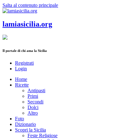
Salta al contenuto principale
lamiasicilia.org
Il portale di chi ama la Sicilia
Registrati
Login
Home
Ricette
Antipasti
Primi
Secondi
Dolci
Altro
Foto
Dizionario
Scopri la Sicilia
Feste Religiose