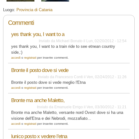
Luogo:
Provincia di Catania
Commenti
yes thank you, I want to a
Inviato da
Michael Bonato
il
Lun, 02/20/2012 - 12:54
yes thank you, I want to a train ride to see etnean country
side,:)
accedi
o
registrati
per inserire commenti.
Bronte il posto dove si vede
Inviato da
Francesco Conti
il
Ven, 02/24/2012 - 11:26
Bronte il posto dove si vede meglio l'Etna
accedi
o
registrati
per inserire commenti.
Bronte ma anche Maletto,
Inviato da
Emanuele Errigo
il
Ven, 03/30/2012 - 11:21
Bronte ma anche Maletto, versante nord Ovest dove si ha una
visione dell'Etna e dei Nebrodi, mozzafiato...
accedi
o
registrati
per inserire commenti.
lunico posto x vedere l'etna