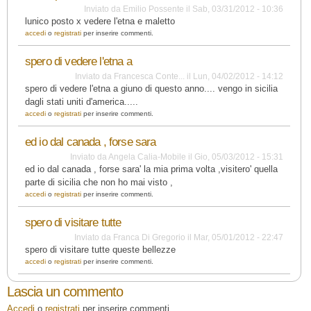
Inviato da
Emilio Possente
il
Sab, 03/31/2012 - 10:36
lunico posto x vedere l'etna e maletto
accedi
o
registrati
per inserire commenti.
spero di vedere l'etna a
Inviato da
Francesca Conte...
il
Lun, 04/02/2012 - 14:12
spero di vedere l'etna a giuno di questo anno.... vengo in sicilia
dagli stati uniti d'america.....
accedi
o
registrati
per inserire commenti.
ed io dal canada , forse sara
Inviato da
Angela Calia-Mobile
il
Gio, 05/03/2012 - 15:31
ed io dal canada , forse sara' la mia prima volta ,visitero' quella
parte di sicilia che non ho mai visto ,
accedi
o
registrati
per inserire commenti.
spero di visitare tutte
Inviato da
Franca Di Gregorio
il
Mar, 05/01/2012 - 22:47
spero di visitare tutte queste bellezze
accedi
o
registrati
per inserire commenti.
Lascia un commento
Accedi
o
registrati
per inserire commenti.