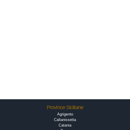
Province Siciliane
Agrigento
Caltanissetta
Catania