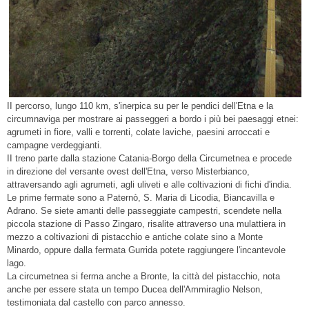
II percorso, lungo 110 km, s'inerpica su per le pendici dell'Etna e la
circumnaviga per mostrare ai passeggeri a bordo i più bei paesaggi etnei:
agrumeti in fiore, valli e torrenti, colate laviche, paesini arroccati e
campagne verdeggianti.
II treno parte dalla stazione Catania-Borgo della Circumetnea e procede
in direzione del versante ovest dell'Etna, verso Misterbianco,
attraversando agli agrumeti, agli uliveti e alle coltivazioni di fichi d'india.
Le prime fermate sono a Paternò, S. Maria di Licodia, Biancavilla e
Adrano. Se siete amanti delle passeggiate campestri, scendete nella
piccola stazione di Passo Zingaro, risalite attraverso una mulattiera in
mezzo a coltivazioni di pistacchio e antiche colate sino a Monte
Minardo, oppure dalla fermata Gurrida potete raggiungere l'incantevole
lago.
La circumetnea si ferma anche a Bronte, la città del pistacchio, nota
anche per essere stata un tempo Ducea dell'Ammiraglio Nelson,
testimoniata dal castello con parco annesso.