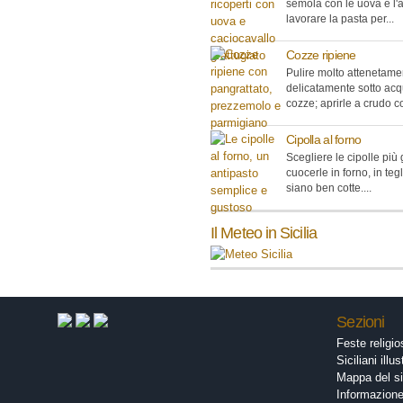
semola con le uova e l'
lavorare la pasta per...
Cozze ripiene
Pulire molto attenetame
delicatamente sotto acq
cozze; aprirle a crudo co
Cipolla al forno
Scegliere le cipolle più
cuocerle in forno, in teg
siano ben cotte....
Il Meteo in Sicilia
Sezioni
Feste religi
Siciliani illus
Mappa del si
Informazion