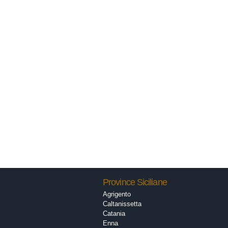
Province Siciliane
Agrigento
Caltanissetta
Catania
Enna