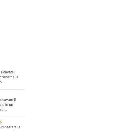
ricavate il
ottenerne la
...
ricavare il
rlo in un
e,...
se
 impastare la