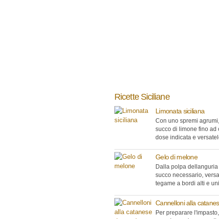
Ricette Siciliane
Limonata siciliana
Con uno spremi agrumi, 
succo di limone fino ad 
dose indicata e versatelo
Gelo di melone
Dalla polpa dellanguria 
succo necessario, versa
tegame a bordi alti e unir
Cannelloni alla catane
Per preparare l'impasto,