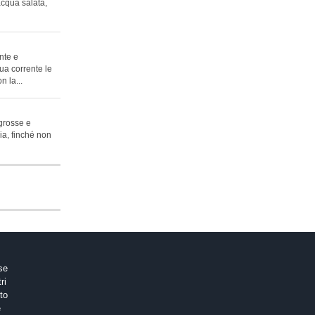
acqua salata,
nte e
ua corrente le
n la...
 grosse e
lia, finché non
ose
tri
to
e