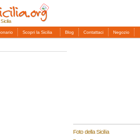
cilia.org
Salta al
contenuto
principale
 Sicilia
ionario
Scopri la Sicilia
Blog
Contattaci
Negozio
Foto della Sicilia