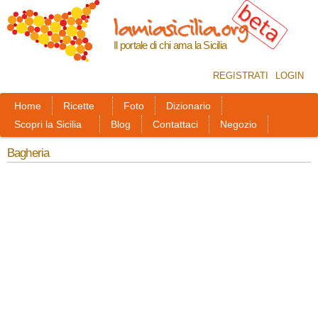
Salta al
lamiasicilia.org
contenuto
principale
Il portale di chi ama la Sicilia
REGISTRATI
LOGIN
Home
Ricette
Foto
Dizionario
Scopri la Sicilia
Blog
Contattaci
Negozio
Bagheria