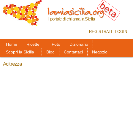
Salta al
lamiasicilia.org
contenuto
principale
Il portale di chi ama la Sicilia
REGISTRATI
LOGIN
Home
Ricette
Foto
Dizionario
Scopri la Sicilia
Blog
Contattaci
Negozio
Acitrezza