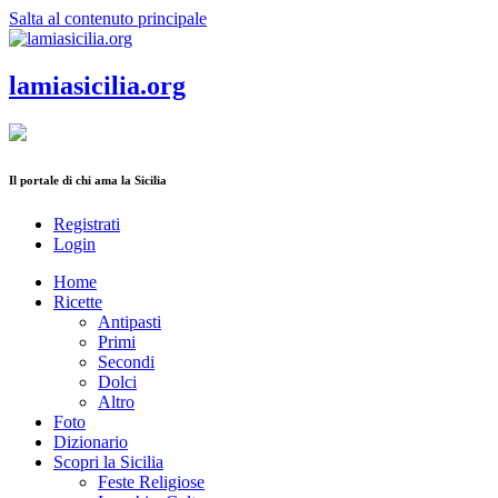
Salta al contenuto principale
lamiasicilia.org
Il portale di chi ama la Sicilia
Registrati
Login
Home
Ricette
Antipasti
Primi
Secondi
Dolci
Altro
Foto
Dizionario
Scopri la Sicilia
Feste Religiose