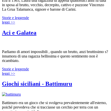
Era il 1563, Laura una ragazzina di appena quattordici anni fu data
in sposa al brutto, vecchio, decrepito, cattivo e puzzone Vincenzo
La Grua Talamanca, signore e barone di Carini.
Storie e leggende
leggi >>
Aci e Galatea
Parliamo di amori impossibili , quando un brutto, anzi bruttissimo s?
innamora di una ragazza bellissima e questo sentimento non è
ricambiato.
Storie e leggende
leggi >>
Giochi siciliani - Battimuru
Battimuro era un gioco che si svolgeva prevalentemente all'esterno,
poiché prevedeva che si tracciasse un cerchio per terra con un