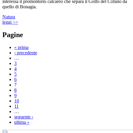
interessa il promontorio calcareo che separa il Golfo del Cofano da
quello di Bonagia.
Natura
leggi >>
Pagine
« prima
‹ precedente
…
3
4
5
6
7
8
9
10
11
…
seguente ›
ultima »