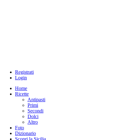
Registrati
Login
Home
Ricette
Antipasti
Primi
Secondi
Dolci
Altro
Foto
Dizionario
Scopri la Sicilia